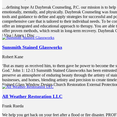
…defining hope At Daybreak Counseling, P.C. our mission is to help ou
emotionally, mentally, and physically. Daybreak Counseling was founded
tools and guidance to define and apply strategies for successful and p
comprehensive care that is tailored to their individual needs. To be c
offer an integrated and educational approach to therapy. You are able 
offer proven methods, which result in long-term recovery. Daybreak C
| Visa | Amex | Disc
Sunsmith Stained Glassworks
Robert Kane
‘But as many as received him, to them gave he power to become the son
God.’ John 1: 12-13 Sunsmith Stained Glassworks has been entrusted w
preserve an atmosphere of enduring beauty through the artistry of sta
businesses, and homes, blending artistry and precision to create timeles
Stained Glass Window Design Church Restoration External Protectio
All Weather Restoration LLC
Frank Rueda
We help you get back on your feet after a flood or fire disaster.