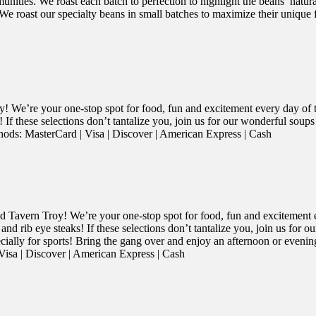
munities. We roast each batch to perfection to highlight the beans’ natur
We roast our specialty beans in small batches to maximize their unique 
 We’re your one-stop spot for food, fun and excitement every day of
 If these selections don’t tantalize you, join us for our wonderful sou
: MasterCard | Visa | Discover | American Express | Cash
Tavern Troy! We’re your one-stop spot for food, fun and excitement 
nd rib eye steaks! If these selections don’t tantalize you, join us for 
ecially for sports! Bring the gang over and enjoy an afternoon or eve
sa | Discover | American Express | Cash