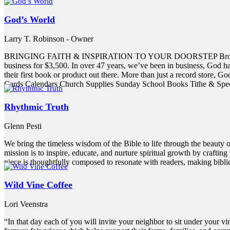
God’s World
Larry T. Robinson - Owner
BRINGING FAITH & INSPIRATION TO YOUR DOORSTEP Brother Larry 
business for $3,500. In over 47 years, we’ve been in business, God has
their first book or product out there. More than just a record store,
Cards Calendars Church Supplies Sunday School Books Tithe & Spec
Rhythmic Truth
Glenn Pesti
We bring the timeless wisdom of the Bible to life through the beauty 
mission is to inspire, educate, and nurture spiritual growth by crafti
piece is thoughtfully composed to resonate with readers, making biblic
Wild Vine Coffee
Lori Veenstra
“In that day each of you will invite your neighbor to sit under your 