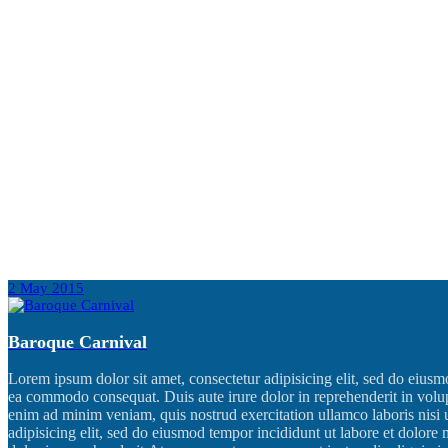
Directory+ WordPress Theme
Vestibulum mattis sem lectus, et ullamcorper urna semper vitae.
READ MORE
Lorem ipsum
Ut volutpat metus lacus, eu mollis purus bibendum eu. Etiam quis
READ MORE
2
May
2015
Baroque Carnival
Lorem ipsum dolor sit amet, consectetur adipisicing elit, sed do eiusm
ea commodo consequat. Duis aute irure dolor in reprehenderit in volupt
enim ad minim veniam, quis nostrud exercitation ullamco laboris nisi 
adipisicing elit, sed do eiusmod tempor incididunt ut labore et dolor