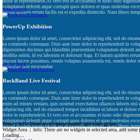
dolor in reprehenderit.At vero eos et accusamus et iusto odio digniss
voluptatum deleniti atque corrupti quos dolores et quas molestias excep
9
May
2014
harum quidem rerum facilis est et expedita distinctio. Nam libero te
PowerUp Exhibition
Lorem ipsum dolor sit amet, consectetur adipisicing elit, sed do eiusm
ea commodo consequat. Duis aute irure dolor in reprehenderit in volup
dignissimos ducimus qui blanditiis praesentium voluptatum deleniti atqu
mollitia animi, id est laborum et dolorum fuga. Et harum quidem rerum
placeat facere possimus, omnis voluptas assumenda est, omnis dolor re
31
Jul
2014
molestiae non recusandae.
RockBand Live Festival
Lorem ipsum dolor sit amet, consectetur adipisicing elit, sed do eiusm
ea commodo consequat. Duis aute irure dolor in reprehenderit in volupt
enim ad minim veniam, quis nostrud exercitation ullamco laboris nisi 
adipisicing elit, sed do eiusmod tempor incididunt ut labore et dolor
dolor in reprehenderit.At vero eos et accusamus et iusto odio digniss
voluptatum deleniti atque corrupti quos dolores et quas molestias excep
Posts | Info: There are no items created, add some please.
harum quidem rerum facilis est et expedita distinctio. Nam libero te
Widget Area | Info: There are no widgets in selected area, add some 
Loading…