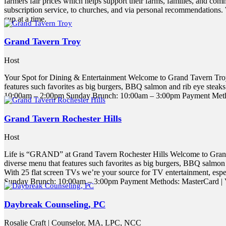
farmers fair prices which helps support their farms, families, and com
subscription service, to churches, and via personal recommendations. 
cup at a time.
Grand Tavern Troy
Host
Your Spot for Dining & Entertainment Welcome to Grand Tavern Troy!
features such favorites as big burgers, BBQ salmon and rib eye steaks!
10:00am – 2:00pm Sunday Brunch: 10:00am – 3:00pm Payment Methods
Grand Tavern Rochester Hills
Host
Life is “GRAND” at Grand Tavern Rochester Hills Welcome to Grand 
diverse menu that features such favorites as big burgers, BBQ salmon a
With 25 flat screen TVs we’re your source for TV entertainment, esp
Sunday Brunch: 10:00am – 3:00pm Payment Methods: MasterCard | Vi
Daybreak Counseling, PC
Rosalie Craft | Counselor, MA, LPC, NCC