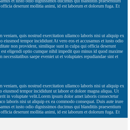
samus et iusto odio dignissimos ducimus qui blanditiis praesentium
 officia deserunt mollitia animi, id est laborum et dolorum fuga. Et
 veniam, quis nostrud exercitation ullamco laboris nisi ut aliquip ex
 do eiusmod tempor incididunt At vero eos et accusamus et iusto odio
itate non provident, similique sunt in culpa qui officia deserunt
is est eligendi optio cumque nihil impedit quo minus id quod maxime
necessitatibus saepe eveniet ut et voluptates repudiandae sint et
 veniam, quis nostrud exercitation ullamco laboris nisi ut aliquip ex
 do eiusmod tempor incididunt ut labore et dolore magna aliqua. Ut
rit in voluptate velit.Lorem ipsum dolor amet laboris consectetur
mco laboris nisi ut aliquip ex ea commodo consequat. Duis aute irure
samus et iusto odio dignissimos ducimus qui blanditiis praesentium
 officia deserunt mollitia animi, id est laborum et dolorum fuga. Et