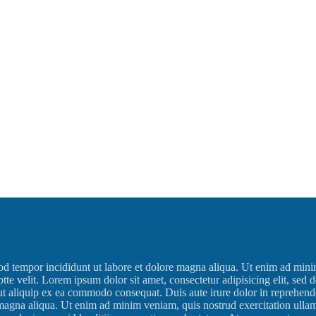
 Vestibulum dictum efficitur auctor. In molestie ante nec vestibulum el
 rutrum quam, eu laoreet urna. In pretium nunc orci, sit amet eleifend t
od tempor incididunt ut labore et dolore magna aliqua. Ut enim ad minim
te velit. Lorem ipsum dolor sit amet, consectetur adipisicing elit, sed
ut aliquip ex ea commodo consequat. Duis aute irure dolor in reprehende
e magna aliqua. Ut enim ad minim veniam, quis nostrud exercitation ulla