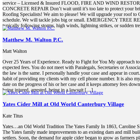
service – Licensed & Insured FLOOD, FIRE AND WIND RESTORATION
CONCRETE REPAIR Don’t wait until it’s too late to protect your bri
Roofing Specialists! We aim to please! We will upgrade your roof to
schedule. We will tackle jobs big or small. EMERGENCY TREE REMOVAL
typically following storms, high winds, lightning strikes, or sudden tre
Matthew M. Walton P.C.
Matt Walton
Over 25 Years of Experience. Ready to Fight for You My approach to a p
expected fees. You do not meet with Paralegals, Secretaries or Asso
the law is the same. I personally handle your case and appear in court
habit of providing my clients with my cell phone number. It is also my 
date on the progress of his or her case and it keeps attorney fees down
being injured, arrested, being in a lawsuit […]
Yates Cider Mill at Old World Canterbury Village
Kate Titus
Yates…an Old World Tradition The Yates Family In 1863, Caroline S. 
The Yates family made improvements to an existing dam and mill build
settlers. Soon, the demand for apple cider began to grow as farmers pla