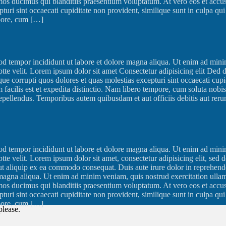
imos ducimus qui blanditiis praesentium voluptatum. At vero eos et accu
turi sint occaecati cupiditate non provident, similique sunt in culpa qui
mpore, cum […]
od tempor incididunt ut labore et dolore magna aliqua. Ut enim ad minim
tte velit. Lorem ipsum dolor sit amet Consectetur adipisicing elit Ded
e corrupti quos dolores et quas molestias excepturi sint occaecati cupid
 facilis est et expedita distinctio. Nam libero tempore, cum soluta nob
pellendus. Temporibus autem quibusdam et aut officiis debitis aut rerum 
od tempor incididunt ut labore et dolore magna aliqua. Ut enim ad minim
te velit. Lorem ipsum dolor sit amet, consectetur adipisicing elit, sed
ut aliquip ex ea commodo consequat. Duis aute irure dolor in reprehende
e magna aliqua. Ut enim ad minim veniam, quis nostrud exercitation ulla
imos ducimus qui blanditiis praesentium voluptatum. At vero eos et accu
turi sint occaecati cupiditate non provident, similique sunt in culpa qui
mpore, cum […]
please.