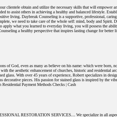
r clientele obtain and utilize the necessary skills that will empower a
 to assist others in achieving a healthy and balanced lifestyle. Establi
ositive living. Daybreak Counseling is a supportive, professional, cari
omplete, we need to take care of the whole self: mind, body and Spirit.
to apply what you learned to everyday living, you will possess the abili
ounseling a healthy perspective that inspires lasting change for bett
s of God, even as many as believe on his name: which were born, not of 
ith the aesthetic enhancement of churches, historic and residential ar
ined glass. With over 45 years of experience, Robert specializes in desi
s decorative pieces. His passion for stained glass is inspired by the vib
n Residential Payment Methods Checks | Cash
 PROFESSIONAL RESTORATION SERVICES… We specialize in all aspect of