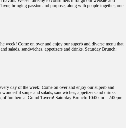
al flavors. We sell directly to consumers through our website and
flavor, bringing passion and purpose, along with people together, one
 the week! Come on over and enjoy our superb and diverse menu that
ps and salads, sandwiches, appetizers and drinks. Saturday Brunch:
every day of the week! Come on over and enjoy our superb and
our wonderful soups and salads, sandwiches, appetizers and drinks.
ning of fun here at Grand Tavern! Saturday Brunch: 10:00am – 2:00pm