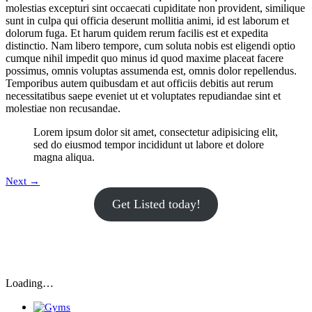
molestias excepturi sint occaecati cupiditate non provident, similique
sunt in culpa qui officia deserunt mollitia animi, id est laborum et
dolorum fuga. Et harum quidem rerum facilis est et expedita
distinctio. Nam libero tempore, cum soluta nobis est eligendi optio
cumque nihil impedit quo minus id quod maxime placeat facere
possimus, omnis voluptas assumenda est, omnis dolor repellendus.
Temporibus autem quibusdam et aut officiis debitis aut rerum
necessitatibus saepe eveniet ut et voluptates repudiandae sint et
molestiae non recusandae.
Lorem ipsum dolor sit amet, consectetur adipisicing elit,
sed do eiusmod tempor incididunt ut labore et dolore
magna aliqua.
Next
→
Get Listed today!
Loading…