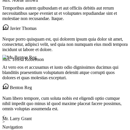
Mrs. Noelle Brown
Temporibus autem quibusdam et aut officiis debitis aut rerum
necessitatibus saepe eveniet ut et voluptates repudiandae sint et
molestiae non recusandae. Itaque.
Mr. Javier Thomas
Neque porro quisquam est, qui dolorem ipsum quia dolor sit amet,
consectetur, adipisci velit, sed quia non numquam eius modi tempora
incidunt ut labore et dolore.
Mrs. Teresa Robertson
At vero eos et accusamus et iusto odio dignissimos ducimus qui
blanditiis praesentium voluptatum deleniti atque corrupti quos
dolores et quas molestias excepturi.
Mr. Benton Reg
Nam libero tempore, cum soluta nobis est eligendi optio cumque
nihil impedit quo minus id quod maxime placeat facere possimus,
omnis voluptas assumenda est.
<
Mr. Larry Grant
>
Navigation