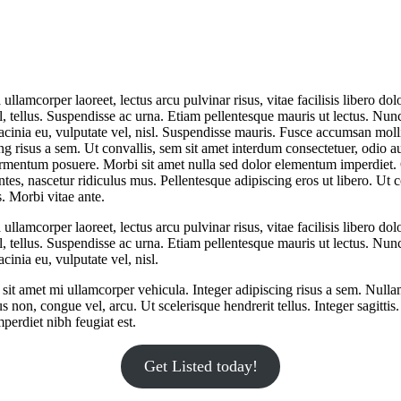
llamcorper laoreet, lectus arcu pulvinar risus, vitae facilisis libero dol
el, tellus. Suspendisse ac urna. Etiam pellentesque mauris ut lectus. Nunc
, lacinia eu, vulputate vel, nisl. Suspendisse mauris. Fusce accumsan moll
ng risus a sem. Ut convallis, sem sit amet interdum consectetuer, odio 
fermentum posuere. Morbi sit amet nulla sed dolor elementum imperdiet
tes, nascetur ridiculus mus. Pellentesque adipiscing eros ut libero. U
s. Morbi vitae ante.
llamcorper laoreet, lectus arcu pulvinar risus, vitae facilisis libero dol
el, tellus. Suspendisse ac urna. Etiam pellentesque mauris ut lectus. Nunc
acinia eu, vulputate vel, nisl.
it amet mi ullamcorper vehicula. Integer adipiscing risus a sem. Nulla
non, congue vel, arcu. Ut scelerisque hendrerit tellus. Integer sagittis
perdiet nibh feugiat est.
Get Listed today!