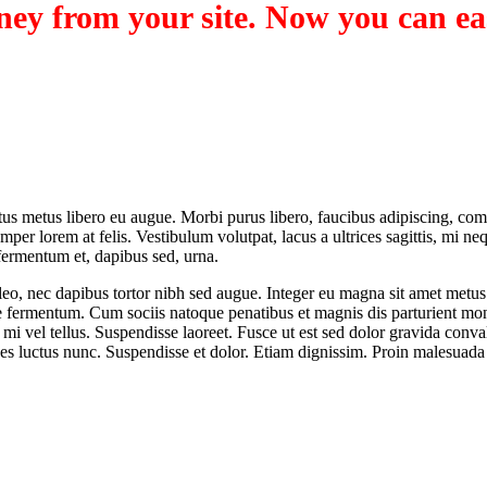
ey from your site. Now you can ea
uctus metus libero eu augue. Morbi purus libero, faucibus adipiscing, c
mper lorem at felis. Vestibulum volutpat, lacus a ultrices sagittis, mi n
fermentum et, dapibus sed, urna.
 leo, nec dapibus tortor nibh sed augue. Integer eu magna sit amet met
 fermentum. Cum sociis natoque penatibus et magnis dis parturient mon
mi vel tellus. Suspendisse laoreet. Fusce ut est sed dolor gravida conval
ces luctus nunc. Suspendisse et dolor. Etiam dignissim. Proin malesuada 