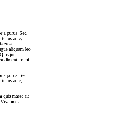
or a purus. Sed
 tellus ante,
is eros.
augue aliquam leo,
. Quisque
t condimentum mi
or a purus. Sed
 tellus ante,
m quis massa sit
. Vivamus a