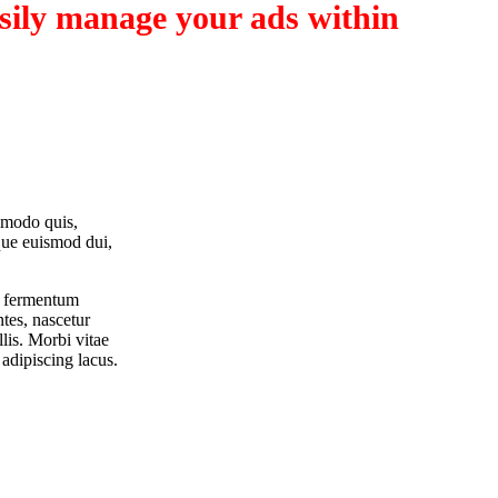
sily manage your ads within
ommodo quis,
eque euismod dui,
us fermentum
tes, nascetur
lis. Morbi vitae
adipiscing lacus.