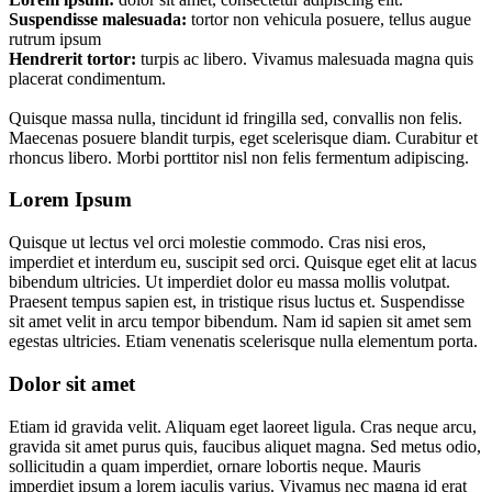
Suspendisse malesuada:
tortor non vehicula posuere, tellus augue
rutrum ipsum
Hendrerit tortor:
turpis ac libero. Vivamus malesuada magna quis
placerat condimentum.
Quisque massa nulla, tincidunt id fringilla sed, convallis non felis.
Maecenas posuere blandit turpis, eget scelerisque diam. Curabitur et
rhoncus libero. Morbi porttitor nisl non felis fermentum adipiscing.
Lorem Ipsum
Quisque ut lectus vel orci molestie commodo. Cras nisi eros,
imperdiet et interdum eu, suscipit sed orci. Quisque eget elit at lacus
bibendum ultricies. Ut imperdiet dolor eu massa mollis volutpat.
Praesent tempus sapien est, in tristique risus luctus et. Suspendisse
sit amet velit in arcu tempor bibendum. Nam id sapien sit amet sem
egestas ultricies. Etiam venenatis scelerisque nulla elementum porta.
Dolor sit amet
Etiam id gravida velit. Aliquam eget laoreet ligula. Cras neque arcu,
gravida sit amet purus quis, faucibus aliquet magna. Sed metus odio,
sollicitudin a quam imperdiet, ornare lobortis neque. Mauris
imperdiet ipsum a lorem iaculis varius. Vivamus nec magna id erat