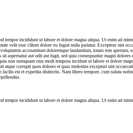
od tempor incididunt ut labore et dolore magna aliqua. Ut enim ad minim
te velit esse cillum dolore eu fugiat nulla pariatur. Excepteur sint occa
it voluptatem accusantium doloremque laudantium, totam rem aperiam, eaqu
sit aspernatur aut odit aut fugit, sed quia consequuntur magni dolores
sed quia non numquam eius modi tempora incidunt ut labore et dolore mag
 atque corrupti quos dolores et quas molestias excepturi sint occaecati 
 facilis est et expedita distinctio. Nam libero tempore, cum soluta nob
epellendus.
od tempor incididunt ut labore et dolore magna aliqua. Ut enim ad minim