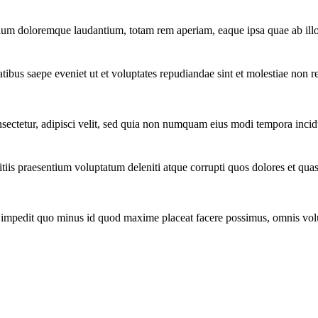
tium doloremque laudantium, totam rem aperiam, eaque ipsa quae ab illo 
tibus saepe eveniet ut et voluptates repudiandae sint et molestiae non r
ectetur, adipisci velit, sed quia non numquam eius modi tempora incidu
iis praesentium voluptatum deleniti atque corrupti quos dolores et quas
l impedit quo minus id quod maxime placeat facere possimus, omnis vol