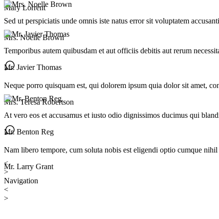
Mary Lorrent
Sed ut perspiciatis unde omnis iste natus error sit voluptatem accusan
Mrs. Noelle Brown
Temporibus autem quibusdam et aut officiis debitis aut rerum necessita
Mr. Javier Thomas
Neque porro quisquam est, qui dolorem ipsum quia dolor sit amet, cons
Mrs. Teresa Robertson
At vero eos et accusamus et iusto odio dignissimos ducimus qui blandit
Mr. Benton Reg
Nam libero tempore, cum soluta nobis est eligendi optio cumque nihi
<
Mr. Larry Grant
>
Navigation
<
>