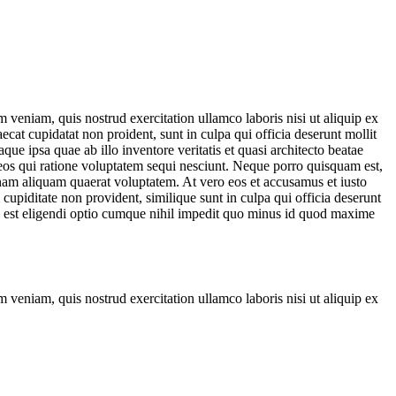
 veniam, quis nostrud exercitation ullamco laboris nisi ut aliquip ex
ecat cupidatat non proident, sunt in culpa qui officia deserunt mollit
e ipsa quae ab illo inventore veritatis et quasi architecto beatae
 eos qui ratione voluptatem sequi nesciunt. Neque porro quisquam est,
nam aliquam quaerat voluptatem. At vero eos et accusamus et iusto
cupiditate non provident, similique sunt in culpa qui officia deserunt
is est eligendi optio cumque nihil impedit quo minus id quod maxime
 veniam, quis nostrud exercitation ullamco laboris nisi ut aliquip ex