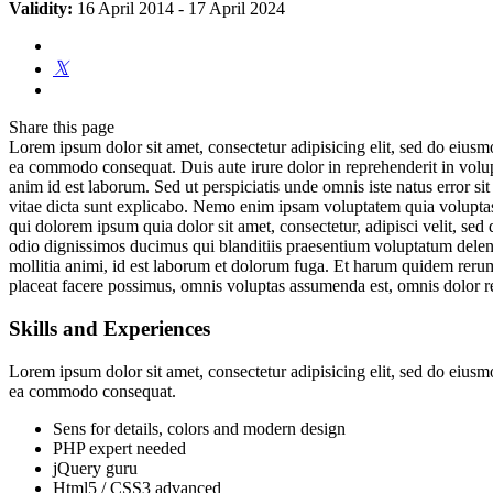
Validity:
16 April 2014
-
17 April 2024
Share
this page
Lorem ipsum dolor sit amet, consectetur adipisicing elit, sed do eiusm
ea commodo consequat. Duis aute irure dolor in reprehenderit in volupta
anim id est laborum. Sed ut perspiciatis unde omnis iste natus error s
vitae dicta sunt explicabo. Nemo enim ipsam voluptatem quia voluptas 
qui dolorem ipsum quia dolor sit amet, consectetur, adipisci velit, 
odio dignissimos ducimus qui blanditiis praesentium voluptatum deleniti
mollitia animi, id est laborum et dolorum fuga. Et harum quidem rerum
placeat facere possimus, omnis voluptas assumenda est, omnis dolor r
Skills and Experiences
Lorem ipsum dolor sit amet, consectetur adipisicing elit, sed do eiusm
ea commodo consequat.
Sens for details, colors and modern design
PHP expert needed
jQuery guru
Html5 / CSS3 advanced