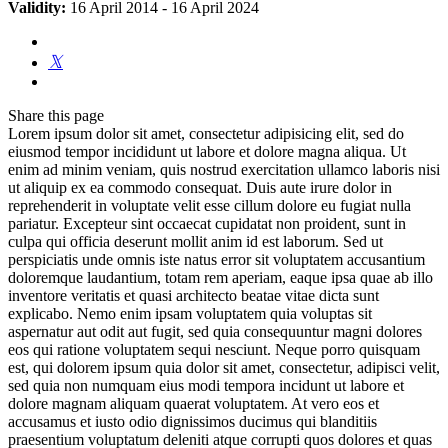
Validity:
16 April 2014
-
16 April 2024
Share
this page
Lorem ipsum dolor sit amet, consectetur adipisicing elit, sed do
eiusmod tempor incididunt ut labore et dolore magna aliqua. Ut
enim ad minim veniam, quis nostrud exercitation ullamco laboris nisi
ut aliquip ex ea commodo consequat. Duis aute irure dolor in
reprehenderit in voluptate velit esse cillum dolore eu fugiat nulla
pariatur. Excepteur sint occaecat cupidatat non proident, sunt in
culpa qui officia deserunt mollit anim id est laborum. Sed ut
perspiciatis unde omnis iste natus error sit voluptatem accusantium
doloremque laudantium, totam rem aperiam, eaque ipsa quae ab illo
inventore veritatis et quasi architecto beatae vitae dicta sunt
explicabo. Nemo enim ipsam voluptatem quia voluptas sit
aspernatur aut odit aut fugit, sed quia consequuntur magni dolores
eos qui ratione voluptatem sequi nesciunt. Neque porro quisquam
est, qui dolorem ipsum quia dolor sit amet, consectetur, adipisci velit,
sed quia non numquam eius modi tempora incidunt ut labore et
dolore magnam aliquam quaerat voluptatem. At vero eos et
accusamus et iusto odio dignissimos ducimus qui blanditiis
praesentium voluptatum deleniti atque corrupti quos dolores et quas