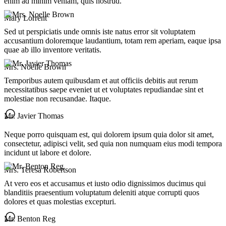
enim ad minim veniam, quis nostrud.
Mary Lorrent
Sed ut perspiciatis unde omnis iste natus error sit voluptatem
accusantium doloremque laudantium, totam rem aperiam, eaque ipsa
quae ab illo inventore veritatis.
Mrs. Noelle Brown
Temporibus autem quibusdam et aut officiis debitis aut rerum
necessitatibus saepe eveniet ut et voluptates repudiandae sint et
molestiae non recusandae. Itaque.
Mr. Javier Thomas
Neque porro quisquam est, qui dolorem ipsum quia dolor sit amet,
consectetur, adipisci velit, sed quia non numquam eius modi tempora
incidunt ut labore et dolore.
Mrs. Teresa Robertson
At vero eos et accusamus et iusto odio dignissimos ducimus qui
blanditiis praesentium voluptatum deleniti atque corrupti quos
dolores et quas molestias excepturi.
Mr. Benton Reg