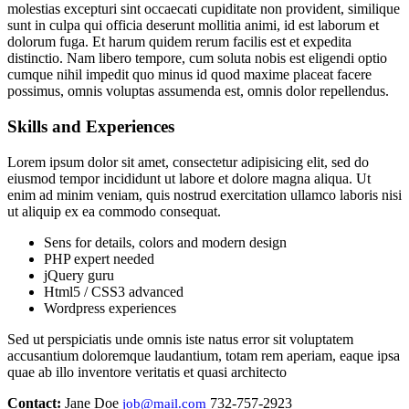
molestias excepturi sint occaecati cupiditate non provident, similique
sunt in culpa qui officia deserunt mollitia animi, id est laborum et
dolorum fuga. Et harum quidem rerum facilis est et expedita
distinctio. Nam libero tempore, cum soluta nobis est eligendi optio
cumque nihil impedit quo minus id quod maxime placeat facere
possimus, omnis voluptas assumenda est, omnis dolor repellendus.
Skills and Experiences
Lorem ipsum dolor sit amet, consectetur adipisicing elit, sed do
eiusmod tempor incididunt ut labore et dolore magna aliqua. Ut
enim ad minim veniam, quis nostrud exercitation ullamco laboris nisi
ut aliquip ex ea commodo consequat.
Sens for details, colors and modern design
PHP expert needed
jQuery guru
Html5 / CSS3 advanced
Wordpress experiences
Sed ut perspiciatis unde omnis iste natus error sit voluptatem
accusantium doloremque laudantium, totam rem aperiam, eaque ipsa
quae ab illo inventore veritatis et quasi architecto
Contact:
Jane Doe
732-757-2923
job@mail.com