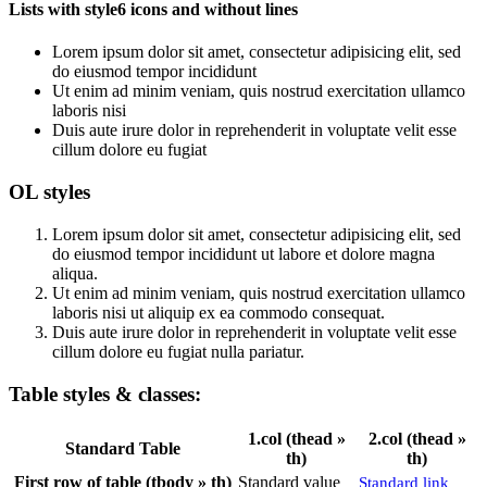
Lists with style6 icons and without lines
Lorem ipsum dolor sit amet, consectetur adipisicing elit, sed
do eiusmod tempor incididunt
Ut enim ad minim veniam, quis nostrud exercitation ullamco
laboris nisi
Duis aute irure dolor in reprehenderit in voluptate velit esse
cillum dolore eu fugiat
OL styles
Lorem ipsum dolor sit amet, consectetur adipisicing elit, sed
do eiusmod tempor incididunt ut labore et dolore magna
aliqua.
Ut enim ad minim veniam, quis nostrud exercitation ullamco
laboris nisi ut aliquip ex ea commodo consequat.
Duis aute irure dolor in reprehenderit in voluptate velit esse
cillum dolore eu fugiat nulla pariatur.
Table styles & classes:
1.col (thead »
2.col (thead »
Standard Table
th)
th)
First row of table (tbody » th)
Standard value
Standard link