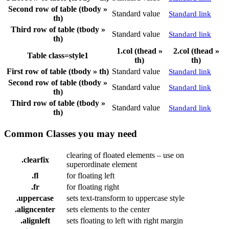
Second row of table (tbody »
Standard value
Standard link
th)
Third row of table (tbody »
Standard value
Standard link
th)
1.col (thead »
2.col (thead »
Table class=style1
th)
th)
First row of table (tbody » th)
Standard value
Standard link
Second row of table (tbody »
Standard value
Standard link
th)
Third row of table (tbody »
Standard value
Standard link
th)
Common Classes you may need
clearing of floated elements – use on
.clearfix
superordinate element
.fl
for floating left
.fr
for floating right
.uppercase
sets text-transform to uppercase style
.aligncenter
sets elements to the center
.alignleft
sets floating to left with right margin