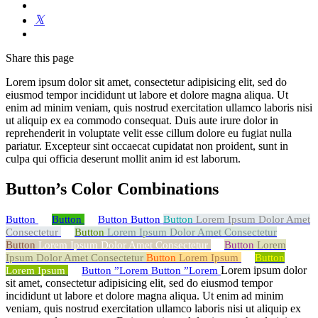
Share
this page
Lorem ipsum dolor sit amet, consectetur adipisicing elit, sed do
eiusmod tempor incididunt ut labore et dolore magna aliqua. Ut
enim ad minim veniam, quis nostrud exercitation ullamco laboris nisi
ut aliquip ex ea commodo consequat. Duis aute irure dolor in
reprehenderit in voluptate velit esse cillum dolore eu fugiat nulla
pariatur. Excepteur sint occaecat cupidatat non proident, sunt in
culpa qui officia deserunt mollit anim id est laborum.
Button’s Color Combinations
Button
Button
Button
Button
Button
Lorem Ipsum Dolor Amet
Consectetur
Button
Lorem Ipsum Dolor Amet Consectetur
Button
Lorem Ipsum Dolor Amet Consectetur
Button
Lorem
Ipsum Dolor Amet Consectetur
Button
Lorem Ipsum
Button
Lorem ipsum dolor
Lorem Ipsum
Button
”Lorem
Button
”Lorem
sit amet, consectetur adipisicing elit, sed do eiusmod tempor
incididunt ut labore et dolore magna aliqua. Ut enim ad minim
veniam, quis nostrud exercitation ullamco laboris nisi ut aliquip ex