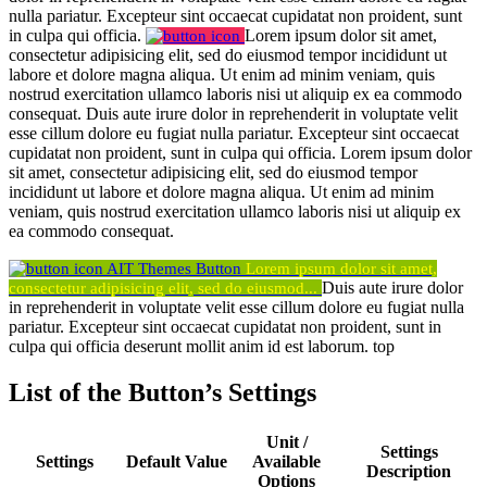
nulla pariatur. Excepteur sint occaecat cupidatat non proident, sunt
in culpa qui officia.
Lorem ipsum dolor sit amet,
consectetur adipisicing elit, sed do eiusmod tempor incididunt ut
labore et dolore magna aliqua. Ut enim ad minim veniam, quis
nostrud exercitation ullamco laboris nisi ut aliquip ex ea commodo
consequat. Duis aute irure dolor in reprehenderit in voluptate velit
esse cillum dolore eu fugiat nulla pariatur. Excepteur sint occaecat
cupidatat non proident, sunt in culpa qui officia.
Lorem ipsum dolor
sit amet, consectetur adipisicing elit, sed do eiusmod tempor
incididunt ut labore et dolore magna aliqua. Ut enim ad minim
veniam, quis nostrud exercitation ullamco laboris nisi ut aliquip ex
ea commodo consequat.
AIT Themes Button
Lorem ipsum dolor sit amet,
Duis aute irure dolor
consectetur adipisicing elit, sed do eiusmod...
in reprehenderit in voluptate velit esse cillum dolore eu fugiat nulla
pariatur. Excepteur sint occaecat cupidatat non proident, sunt in
culpa qui officia deserunt mollit anim id est laborum.
top
List of the Button’s Settings
Unit /
Settings
Settings
Default Value
Available
Description
Options