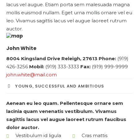
lacus vel augue. Etiam porta sem malesuada magna
mollis euismod nullam. Eget urna mollis ornare vel eu
leo. Vivamus sagittis lacus vel augue laoreet rutrum
auctor.
John White
8004 Kingsland Drive
Releigh, 27613
Phone:
(919)
426-3256
Mobil:
(919) 333-3333
Fax:
(919) 999-9999
john.white@mail.com
YOUNG, SUCCESSFUL AND AMBITIOUS
Aenean eu leo quam. Pellentesque ornare sem
lacinia quam venenatis vestibulum. Vivamus
sagittis lacus vel augue laoreet rutrum faucibus
dolor auctor.
Vestibulum id ligula
Cras mattis