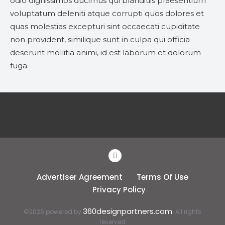
odio dignissimos ducimus qui blanditiis praesentium
voluptatum deleniti atque corrupti quos dolores et
quas molestias excepturi sint occaecati cupiditate
non provident, similique sunt in culpa qui officia
deserunt mollitia animi, id est laborum et dolorum
fuga.
Advertiser Agreement
Terms Of Use
Privacy Policy
360designpartners.com
©2026 powered by
. All rights
reserved