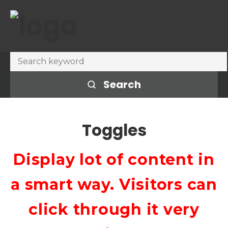
Search
Toggles
Display lot of content in
a smart way. Visitors can
click through it very