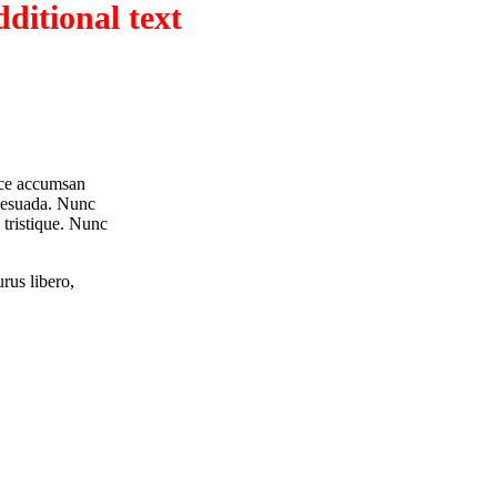
ditional text
usce accumsan
alesuada. Nunc
 tristique. Nunc
rus libero,