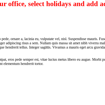
r office, select holidays and add ad
 leo pede, ornare a, lacinia eu, vulputate vel, nisl. Suspendisse mauris. F
teger adipiscing risus a sem. Nullam quis massa sit amet nibh viverra m
e hendrerit tellus. Integer sagittis. Vivamus a mauris eget arcu gravida
utpat, eros pede semper est, vitae luctus metus libero eu augue. Morbi pu
nt elementum hendrerit tortor.