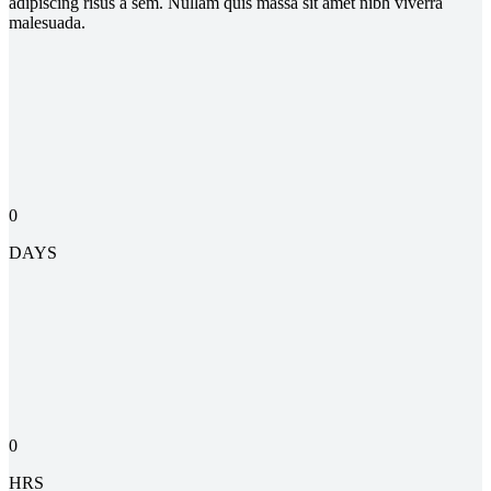
adipiscing risus a sem. Nullam quis massa sit amet nibh viverra
malesuada.
0
DAYS
0
HRS