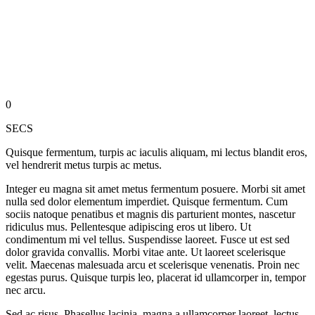
0
SECS
Quisque fermentum, turpis ac iaculis aliquam, mi lectus blandit eros,
vel hendrerit metus turpis ac metus.
Integer eu magna sit amet metus fermentum posuere. Morbi sit amet
nulla sed dolor elementum imperdiet. Quisque fermentum. Cum
sociis natoque penatibus et magnis dis parturient montes, nascetur
ridiculus mus. Pellentesque adipiscing eros ut libero. Ut
condimentum mi vel tellus. Suspendisse laoreet. Fusce ut est sed
dolor gravida convallis. Morbi vitae ante. Ut laoreet scelerisque
velit. Maecenas malesuada arcu et scelerisque venenatis. Proin nec
egestas purus. Quisque turpis leo, placerat id ullamcorper in, tempor
nec arcu.
Sed ac risus. Phasellus lacinia, magna a ullamcorper laoreet, lectus