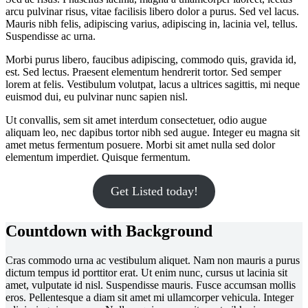
arcu pulvinar risus, vitae facilisis libero dolor a purus. Sed vel lacus.
Mauris nibh felis, adipiscing varius, adipiscing in, lacinia vel, tellus.
Suspendisse ac urna.
Morbi purus libero, faucibus adipiscing, commodo quis, gravida id,
est. Sed lectus. Praesent elementum hendrerit tortor. Sed semper
lorem at felis. Vestibulum volutpat, lacus a ultrices sagittis, mi neque
euismod dui, eu pulvinar nunc sapien nisl.
Ut convallis, sem sit amet interdum consectetuer, odio augue
aliquam leo, nec dapibus tortor nibh sed augue. Integer eu magna sit
amet metus fermentum posuere. Morbi sit amet nulla sed dolor
elementum imperdiet. Quisque fermentum.
Get Listed today!
Countdown with Background
Cras commodo urna ac vestibulum aliquet. Nam non mauris a purus
dictum tempus id porttitor erat. Ut enim nunc, cursus ut lacinia sit
amet, vulputate id nisl. Suspendisse mauris. Fusce accumsan mollis
eros. Pellentesque a diam sit amet mi ullamcorper vehicula. Integer